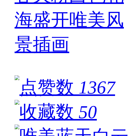
海盛开唯美风
景插画
1367
50