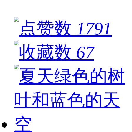
1791
67