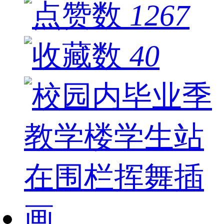
1267
40