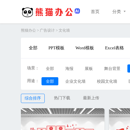
首页
分类
熊猫办公
>
广告设计
>
文化墙
全部
PPT模板
Word模板
Excel表格
场景：
全部
海报
展板
舞台背景
用途：
新媒体
全部
企业文化墙
其他
校园文化墙
热门下载
最新上传
综合排序