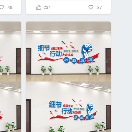
49
234
27