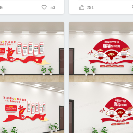
46
53
291