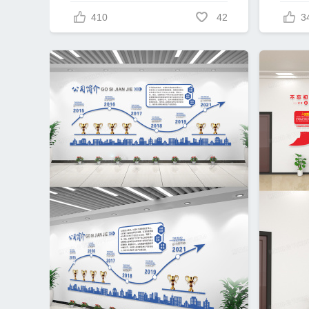
410
42
3