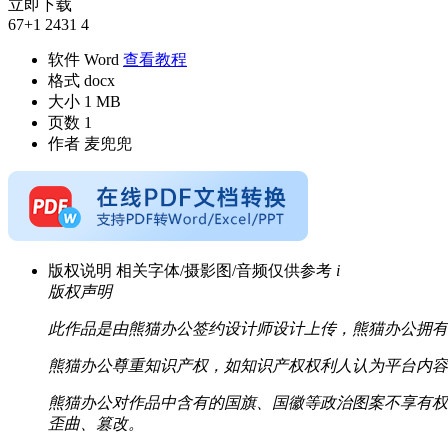
立即下载
67
+1
2431
4
软件
Word
查看教程
格式
docx
大小
1 MB
页数
1
作者
麦兜兜
版权说明
相关字体/摄影图/音频仅供参考
i
版权声明
此作品是由熊猫办公签约设计师设计上传，熊猫办公拥有
熊猫办公尊重知识产权，如知识产权权利人认为平台内容涉嫌侵
熊猫办公对作品中含有的国旗、国徽等政治图案不享有权
歪曲、篡改。