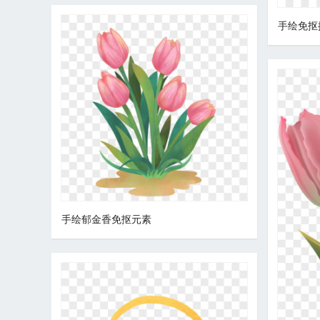
手绘免抠
手绘郁金香免抠元素