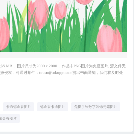
MB， 图片尺寸为2000 x 2000， 作品中PNG图片为免抠图片, 源文件无
，可通过邮件：tousu@tukuppt.com提出书面通知，我们将及时处
卡通郁金香图片
郁金香卡通图片
免抠手绘数字装饰元素图片
郁金香图片