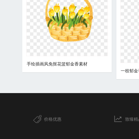
手绘插画风免抠花篮郁金香素材
一枝郁金
价格优惠
致臻精