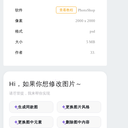
软件
查看教程
PhotoShop
像素
2000 x 2000
格式
psd
大小
5 MB
作者
33.
Hi，如果你想修改图片～
请尽管提，我来帮你实现
生成同款图
更换图片风格
更换图中元素
删除图中内容