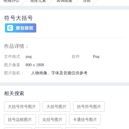
熊猫办公
免抠元素
装饰图案
当前
符号大括号
作品详情：
文件格式
png
软件
Png
图片像素
800 x 1808
图片版权：
人物画像、字体及音频仅供参考
相关搜索
大括号符号图片
大括号图片
括号符号图片
括号边框图片
尖括号图片
卡通括号图片