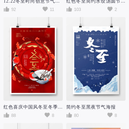
12.22冬至时尚创意节气海报
红色冬至简约水饺汤圆节气海报
92
11
103
2
红色喜庆中国风冬至冬季传统节日节气海报
简约冬至黑夜节气海报
88
8
80
8