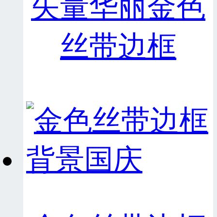
矢量华丽金色
丝带边框