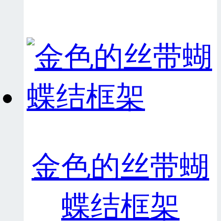
金色的丝带蝴
蝶结框架