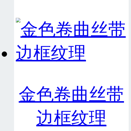
金色卷曲丝带
边框纹理