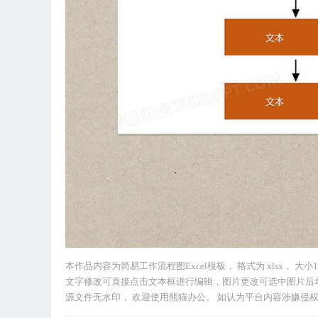
本作品内容为简易工作流程图Excel模板， 格式为 xlsx， 大小
文字修改可直接点击文本框进行编辑，图片更改可选中图片后
源文件无水印， 欢迎使用熊猫办公。 如认为平台内容涉嫌侵权，可通