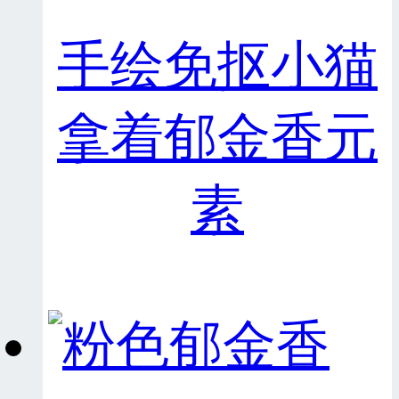
手绘免抠小猫
拿着郁金香元
素