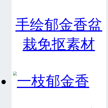
手绘郁金香盆
栽免抠素材