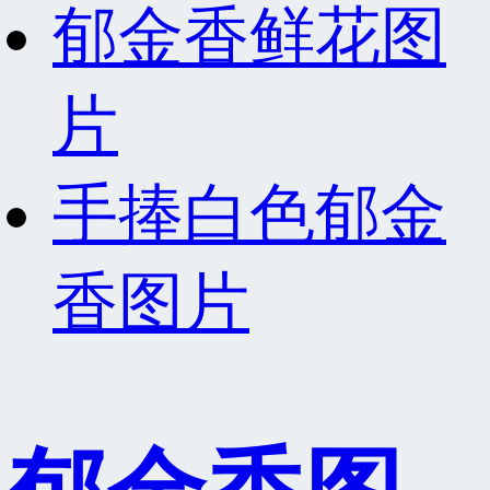
郁金香鲜花图
片
手捧白色郁金
香图片