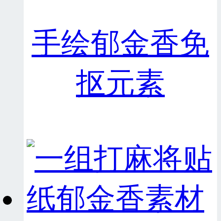
手绘郁金香免
抠元素