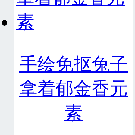
手绘免抠兔子
拿着郁金香元
素