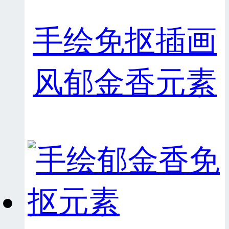
手绘免抠插画
风郁金香元素