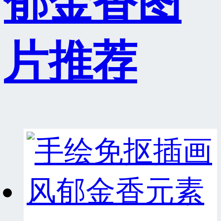
郁金香图
片推荐