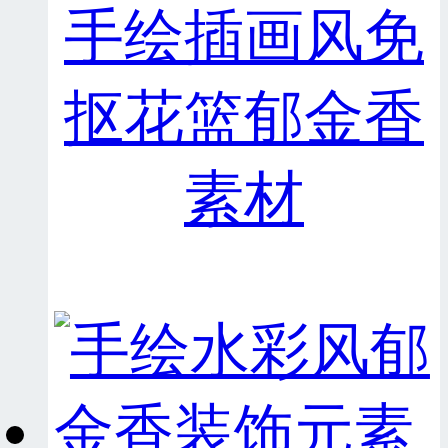
手绘插画风免
抠花篮郁金香
素材