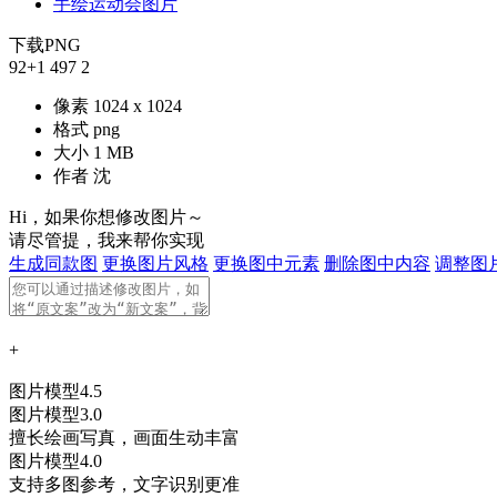
手绘运动会图片
下载PNG
92
+1
497
2
像素
1024 x 1024
格式
png
大小
1 MB
作者
沈
Hi，如果你想修改图片～
请尽管提，我来帮你实现
生成同款图
更换图片风格
更换图中元素
删除图中内容
调整图
+
图片模型4.5
图片模型3.0
擅长绘画写真，画面生动丰富
图片模型4.0
支持多图参考，文字识别更准