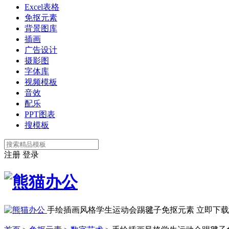
Excel表格
免抠元素
背景图库
插画
广告设计
摄影图
字体库
视频模板
音效
配乐
PPT图表
搜模板
注册
登录
手绘插画风格学生运动会踢毽子免抠元素
立即下载