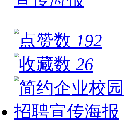
192
26