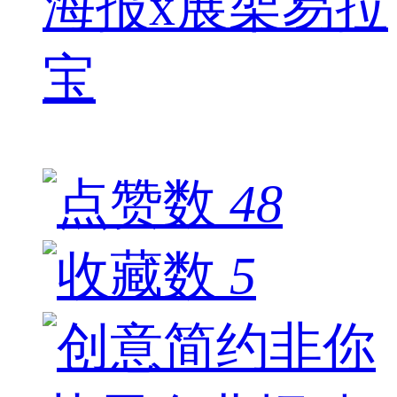
海报x展架易拉
宝
48
5