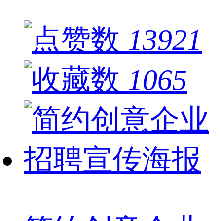
13921
1065