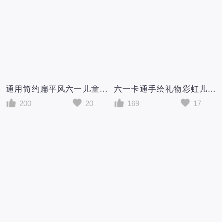
通用简约扁平风六一儿童节邀请函海报手机宣传海报
六一卡通手绘礼物彩虹儿童节蓝色邀请函海报六一儿童节61儿童节邀请函
200
20
169
17