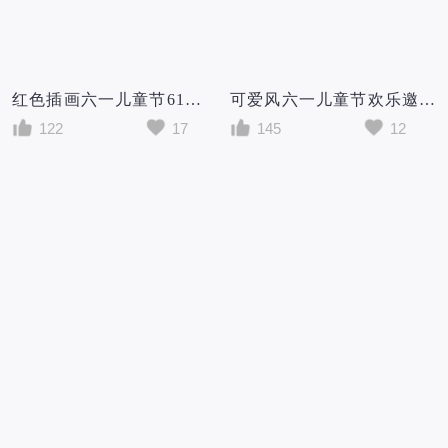
红色插画六一儿童节61儿童节邀请函手机文案海报
可爱风六一儿童节欢乐邀请函模板
122
17
145
12