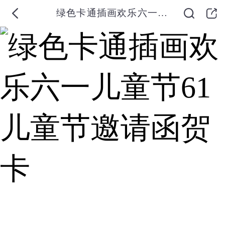
绿色卡通插画欢乐六一儿童节61儿童节邀请函贺卡