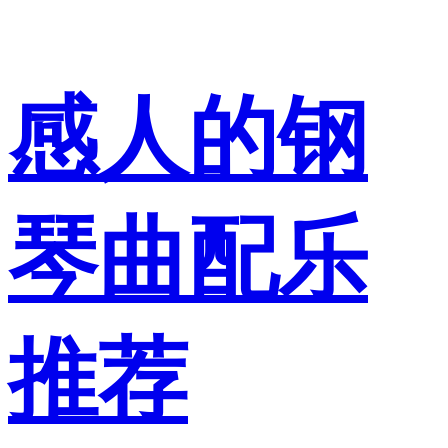
感人的钢
琴曲配乐
推荐