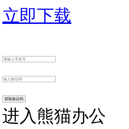
立即下载
进入熊猫办公