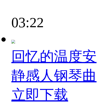
03:22
回忆的温度安
静感人钢琴曲
立即下载