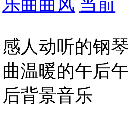
乐曲曲风
当前
感人动听的钢琴
曲温暖的午后午
后背景音乐