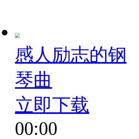
感人励志的钢
琴曲
立即下载
00:00