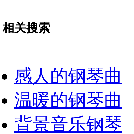
相关搜索
感人的钢琴曲
温暖的钢琴曲
背景音乐钢琴