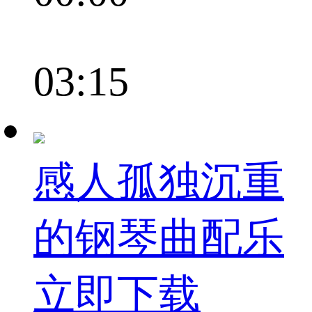
03:15
感人孤独沉重
的钢琴曲配乐
立即下载