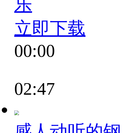
乐
立即下载
00:00
02:47
感人动听的钢