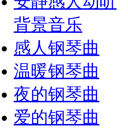
安静感人动听
背景音乐
感人钢琴曲
温暖钢琴曲
夜的钢琴曲
爱的钢琴曲