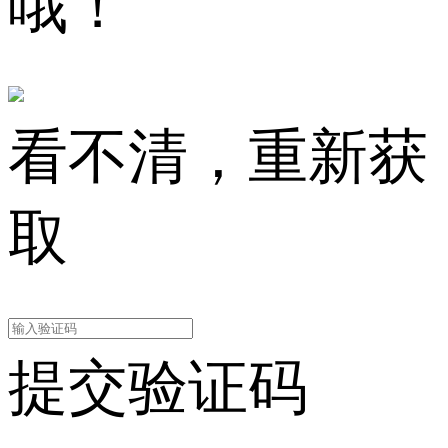
哦！
看不清，重新获
取
提交验证码