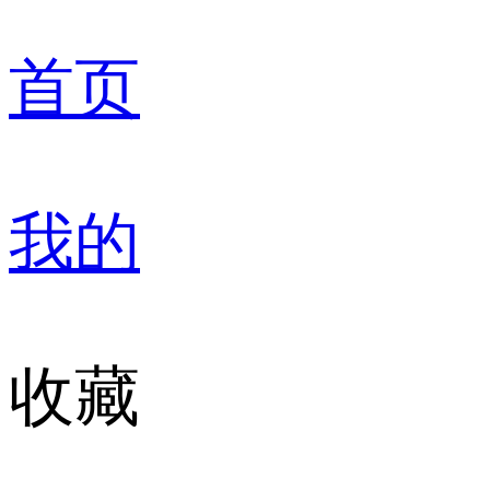
首页
我的
收藏