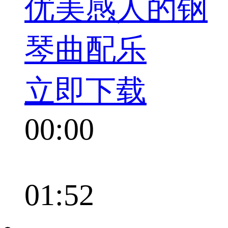
优美感人的钢
琴曲配乐
立即下载
00:00
01:52