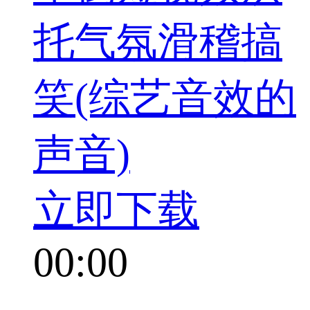
托气氛滑稽搞
笑(综艺音效的
声音)
立即下载
00:00