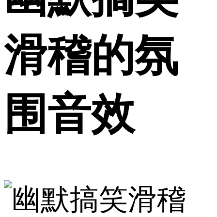
滑稽的氛
围音效