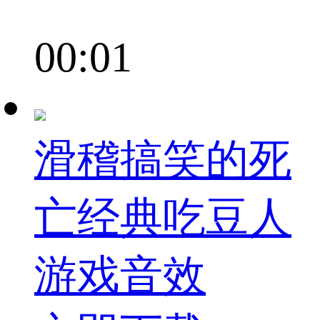
00:01
滑稽搞笑的死
亡经典吃豆人
游戏音效