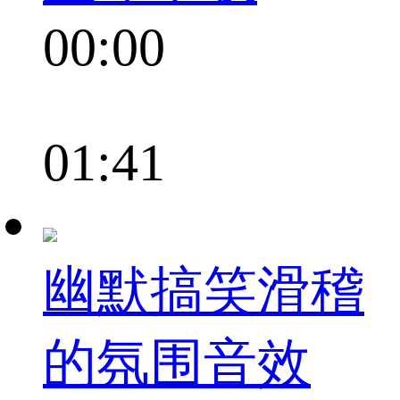
00:00
01:41
幽默搞笑滑稽
的氛围音效