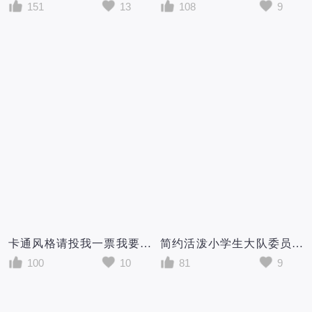
151
13
108
9
卡通风格请投我一票我要参加大队委竞选儿童宣传海报
简约活泼小学生大队委员请投我一票竞选海报
100
10
81
9