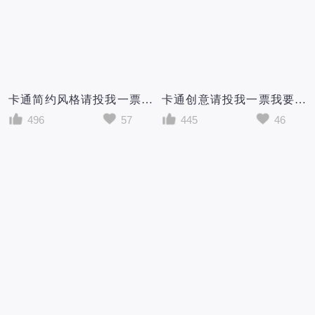
卡通简约风格请投我一票大队委竞选小学生竞选宣传海报
卡通创意请投我一票我要参加大队委竞选小学生宣传海报
496
57
445
46