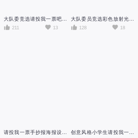
大队委竞选请投我一票吧展板设计
大队委员竞选彩色放射光线卡通活泼请投我一票大队长海报
211
13
128
18
请投我一票手抄报海报设计
创意风格小学生请投我一票我要参加大队委竞选宣传小报