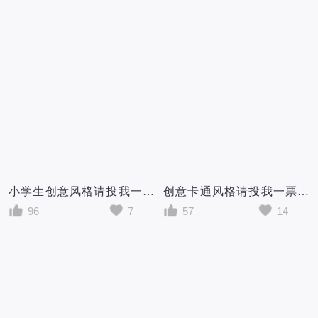
小学生创意风格请投我一票我要参加大队委员竞选宣传海报
创意卡通风格请投我一票吧我要参加大队委竞选小学生竞选宣传海报
96
7
57
14