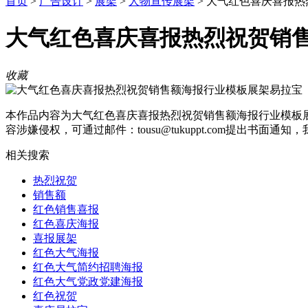
首页
>
广告设计
>
展架
>
人物宣传展架
>
大气红色喜庆喜报热
大气红色喜庆喜报热烈祝贺销
收藏
本作品内容为大气红色喜庆喜报热烈祝贺销售额海报行业模板展架易拉宝， 格式为 psd， 大小118 MB， 作品中文字及图片可替换修改， 源文件无水印， 
容涉嫌侵权，可通过邮件：tousu@tukuppt.com提出书面通
相关搜索
热烈祝贺
销售额
红色销售喜报
红色喜庆海报
喜报展架
红色大气海报
红色大气简约招聘海报
红色大气党政党建海报
红色祝贺