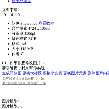
喜庆易拉宝
立即下载
19
+1
611
0
软件
PhotoShop
查看教程
尺寸像素
4724 x 10630
分辨率
150dpi
颜色模式
RGB
格式
psd
大小
118 MB
作者
吖
Hi，如果你想修改图片～
请尽管提，我来帮你实现
生成同款图
更换大标题
更换小文案
更换图片元素
删除图片内
+
图片模型4.5
图片模型3.0