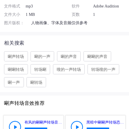
文件格式
mp3
软件
Adobe Audition
文件大小
1 MB
页数
1
图片版权：
人物画像、字体及音频仅供参考
相关搜索
唰声转场
唰的一声
唰的声音
唰唰的声音
唰唰转场
转场唰
嗖的一声转场
转场嗖的一声
唰一声
唰转场
唰声转场音效推荐
有风的唰唰声转场音效特效音
黑暗中唰唰声转场恐怖音效