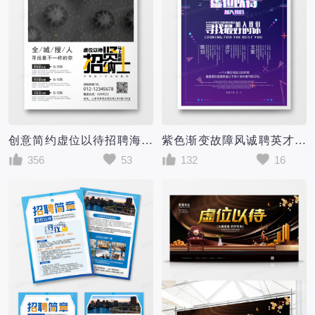
创意简约虚位以待招聘海报
紫色渐变故障风诚聘英才虚位以待招聘海报
356
53
132
16