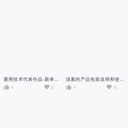
通用技术代表作品-新单翼飞机的成果简介、设计方案、使用说明书
溴素的产品包装说明和使用说明书
4
0
4
0