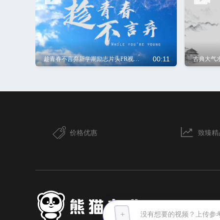
00:11
趁青春不言弃新学期励志片头PR视频模板
古典大气
价格优惠
致臻精
+
没有想要的视频？上传参考