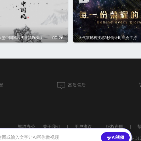
00:26
水墨中国风片头视频Pr模板
大气震撼科技感5秒倒计时年会主持人上场片头展示pr模板
品
高质售后
熊猫办公
关于我们
|
用户协议
|
版权声明
|
图或输入文字让AI帮你做视频
AI视频
沪ICP备17039466号-1
沪公网安备 3101