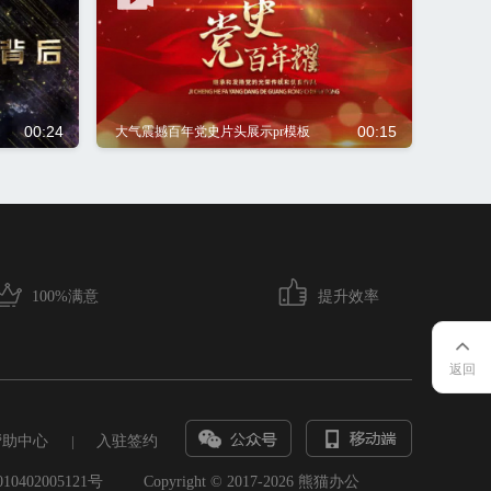
00:24
00:15
大气震撼百年党史片头展示pr模板
100%满意
提升效率
返回
帮助中心
|
入驻签约
0402005121号
Copyright © 2017-2026 熊猫办公