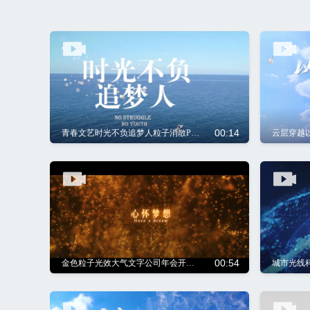
00:14
青春文艺时光不负追梦人粒子消散PR片头视频模板
云层穿越
00:54
金色粒子光效大气文字公司年会开场片头PR模板
城市光线科