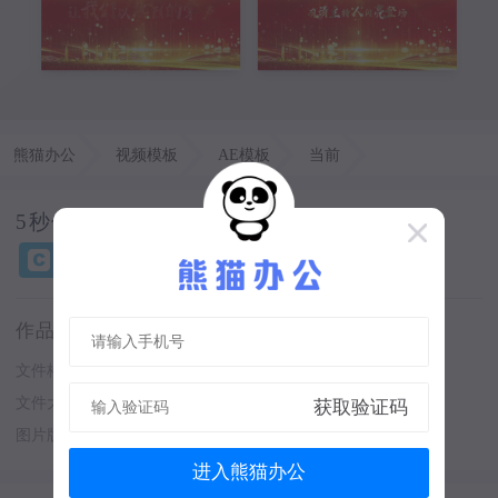
熊猫办公
视频模板
AE模板
当前
5秒倒计时有请主持人登场年会开场片头视频AE模板
作品详情：
文件格式
aep
软件
After Effects
文件大小
331 MB
图片像素
1920 x 1080
图片版权：
人物画像、字体及音频仅供参考
进入熊猫办公