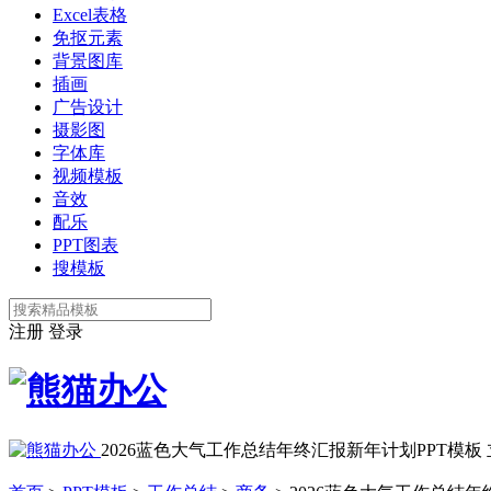
Excel表格
免抠元素
背景图库
插画
广告设计
摄影图
字体库
视频模板
音效
配乐
PPT图表
搜模板
注册
登录
2026蓝色大气工作总结年终汇报新年计划PPT模板