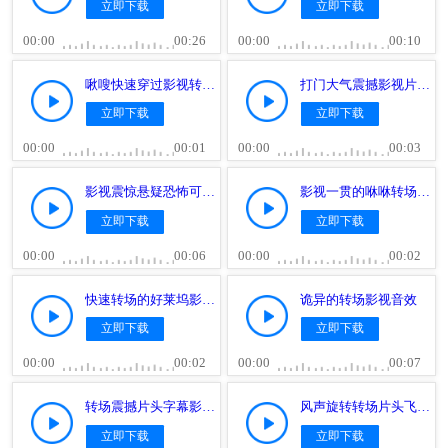
立即下载
立即下载
00:00
00:26
00:00
00:10
啾嗖快速穿过影视转场片头
打门大气震撼影视片头转场字幕气氛
立即下载
立即下载
00:00
00:01
00:00
00:03
影视震惊悬疑恐怖可怕转折转场一发不可收拾
影视一贯的咻咻转场音效
立即下载
立即下载
00:00
00:06
00:00
00:02
快速转场的好莱坞影视音效
诡异的转场影视音效
立即下载
立即下载
00:00
00:02
00:00
00:07
转场震撼片头字幕影视飞行
风声旋转转场片头飞行游戏法术穿越影视
立即下载
立即下载