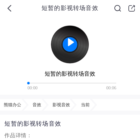
短暂的影视转场音效
短暂的影视转场音效
00:00
00:06
熊猫办公
音效
影视音效
当前
短暂的影视转场音效
作品详情：