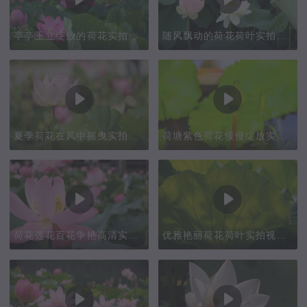
亭亭玉立绽放的荷花实拍视频素材
随风飘动的荷花荷叶实拍视频素材
夏季荷花在风中摇曳实拍视频
荷塘紫色荷花慢慢绽放实拍视频素材
荷花莲花百花争艳高清实拍视频
优雅艳丽荷花荷叶实拍视频素材