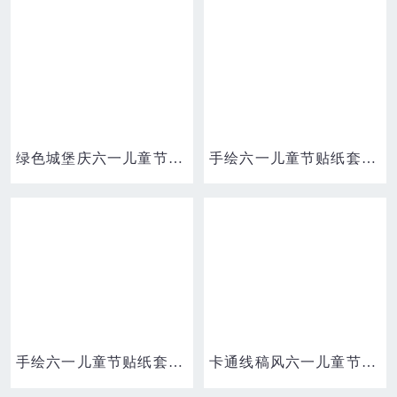
绿色城堡庆六一儿童节素材
手绘六一儿童节贴纸套图之儿童节快乐彩虹免抠元素
手绘六一儿童节贴纸套图之六一节快乐免抠元素
卡通线稿风六一儿童节手绘纸飞机节日元素