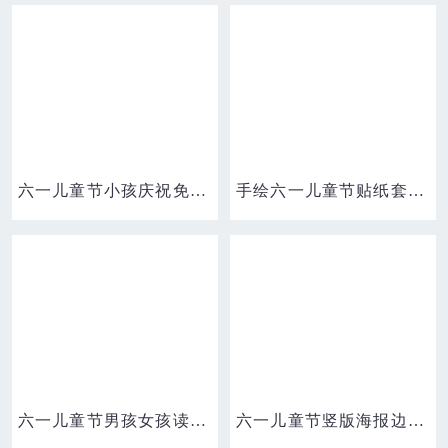
六一儿童节小孩庆祝免抠元素
手绘六一儿童节贴纸套图之儿童节飞机横幅免抠元素
六一儿童节男孩女孩读书讨论学习看书元素
六一儿童节竖版海报边框免抠元素