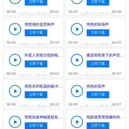
立即下载
立即下载
00:00
00:01
00:00
00:08
突然感的觉恐怖声
突然的转场声
立即下载
立即下载
00:00
00:06
00:00
00:05
外星人突然出现的电流声音效素材
重器突然落下的声音音效
立即下载
立即下载
00:00
00:02
00:00
00:07
突然关闭机器的脉冲特效声音
突然的雷声
立即下载
立即下载
00:00
00:02
00:00
00:07
突然加速神秘悬疑短视频烘托气氛(综艺音效的声音)
电影场景突然爆炸的声音
立即下载
立即下载