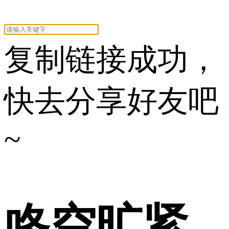
复制链接成功，
快去分享好友吧
~
咚空旷紧