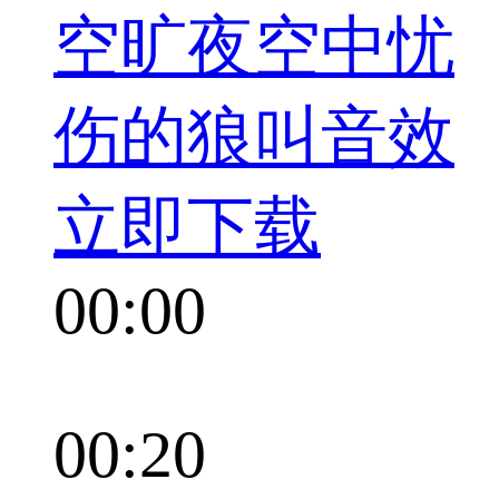
空旷夜空中忧
伤的狼叫音效
立即下载
00:00
00:20