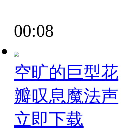
00:08
空旷的巨型花
瓣叹息魔法声
立即下载