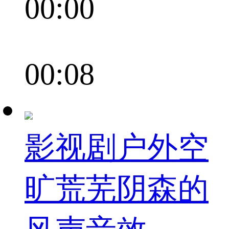
00:00
00:08
影视剧户外空
旷荒芜阴森的