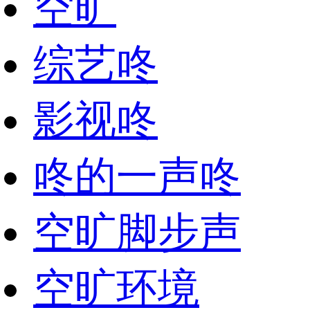
空旷
综艺咚
影视咚
咚的一声咚
空旷脚步声
空旷环境