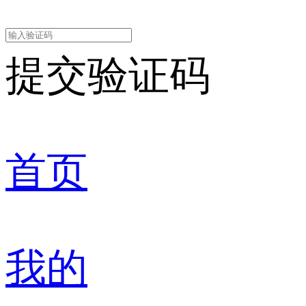
提交验证码
首页
我的