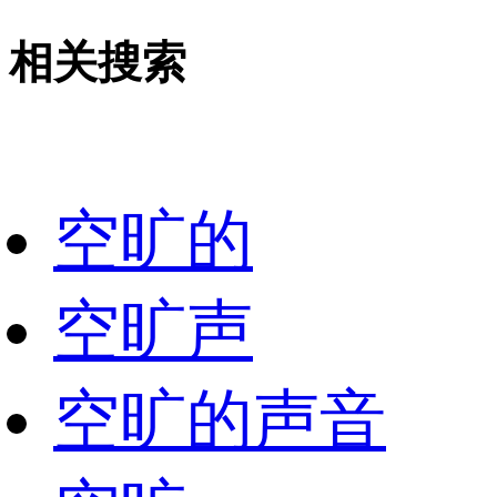
相关搜索
空旷的
空旷声
空旷的声音