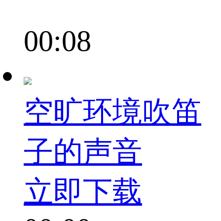
00:08
空旷环境吹笛
子的声音
立即下载