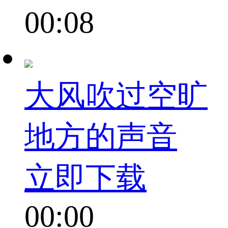
00:08
大风吹过空旷
地方的声音
立即下载
00:00