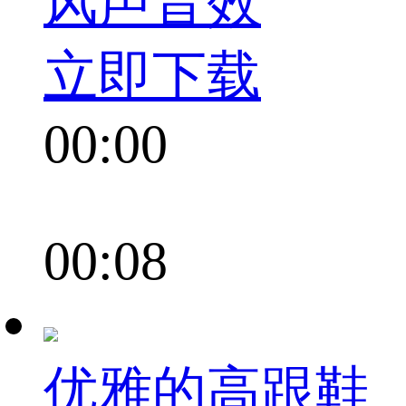
风声音效
立即下载
00:00
00:08
优雅的高跟鞋