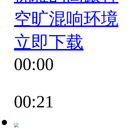
空旷混响环境
立即下载
00:00
00:21