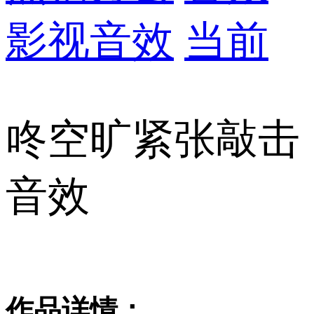
影视音效
当前
咚空旷紧张敲击
音效
作品详情：