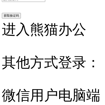
进入熊猫办公
其他方式登录：
微信用户电脑端