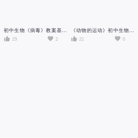
初中生物《病毒》教案基于学科核心素养的教学设计及教学反思
《动物的运动》初中生物优秀教学设计(教案)
29
2
21
0