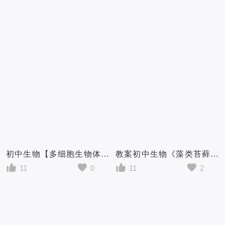
初中生物【多细胞生物体的结构层次】教案教学设计-
教案初中生物《藻类苔藓和蕨类植物》教学设计
11
0
11
2