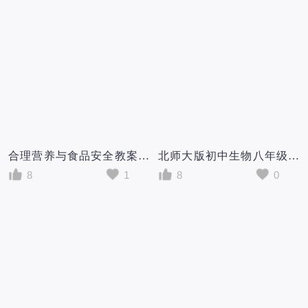
合理营养与食品安全教案/初中生物七年级下册《合理营养与食品安全》教学设计
北师大版初中生物八年级上册教案新部编本《先天性行为和后天学习行为》教学设计新部编版
8
1
8
0