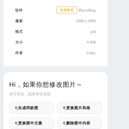
软件
查看教程
PhotoShop
像素
2000 x 2000
格式
psd
大小
6 MB
作者
Linky
Hi，如果你想修改图片～
请尽管提，我来帮你实现
生成同款图
更换图片风格
更换图中元素
删除图中内容