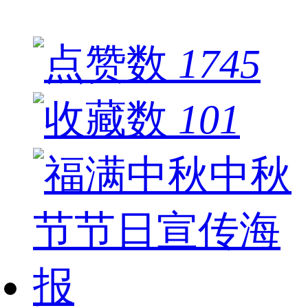
1745
101