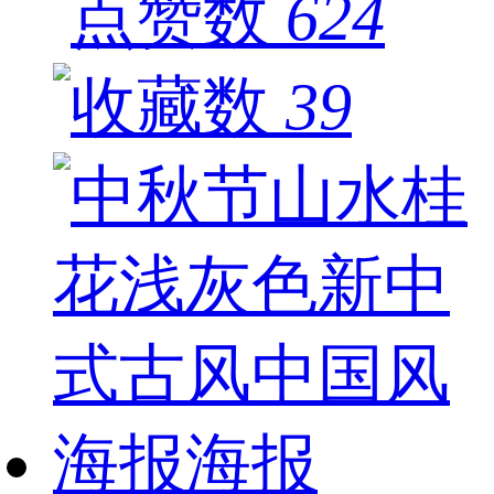
624
39