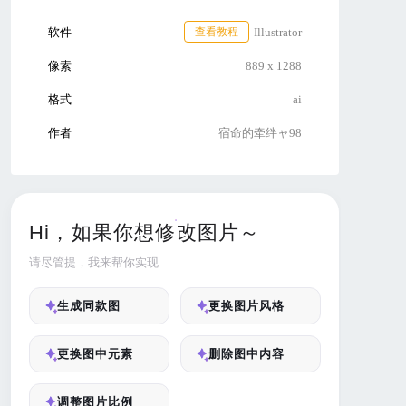
软件
查看教程
Illustrator
像素
889 x 1288
格式
ai
作者
宿命的牵绊ャ98
Hi，如果你想修改图片～
请尽管提，我来帮你实现
生成同款图
更换图片风格
更换图中元素
删除图中内容
调整图片比例