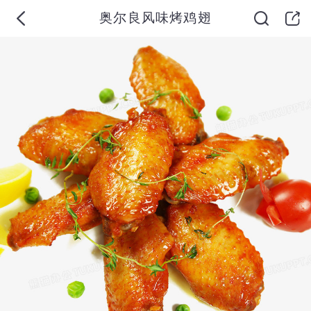
奥尔良风味烤鸡翅