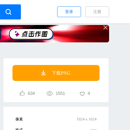
登录
注册
下载PNG
634
1551
4
像素
1024 x 1024
格式
png