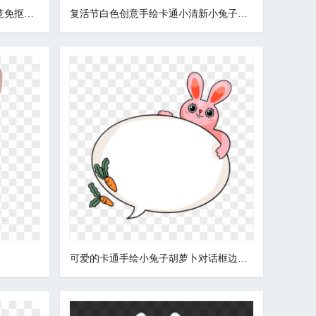
卡通手绘免抠可爱的小兔子提灯笼免抠元素
复活节白色创意手绘卡通小清新小兔子可爱免抠素材
可爱的卡通手绘小兔子胡萝卜对话框边框免扣元素