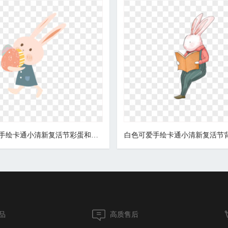
粉色可爱手绘卡通小清新复活节彩蛋和连绿色衣裙小兔子免抠素材
品
高质售后