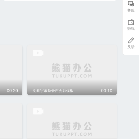
客服
赚钱
反馈
00:20
00:10
党政字幕条会声会影模板