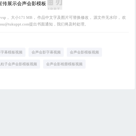
p， 大小171 MB， 作品中文字及图片可替换修改， 源文件无水印， 欢
@tukuppt.com提出书面通知，我们将及时处理。
影字幕模板视频
会声会影字幕视频
会声会影模板视频
色粒子会声会影模板视频
会声会影相册模板视频