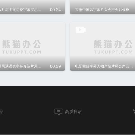
00:24
电影宣传片片尾图文切换字幕展示会声会影模板
古雅中国风字幕片头会声会影模板
00:39
电影栏目结局演员表字幕介绍片尾会声会影模板
电影栏目字幕人物介绍片尾会声会影模板
品
高质售后