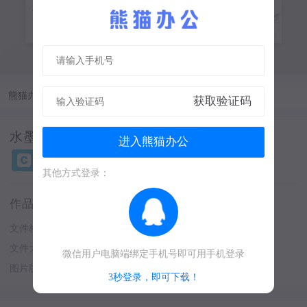
熊猫办公
视频模板
AE模板
当前
水墨中国风中华美食栏目片头宣传片视频ae模板
进入熊猫办公
其他方式登录：
作品详情：
文件格式
aep
软件
After Effects
文件大小
516 MB
图片像素
1920 x 1080
微信用户电脑端绑定手机号即可用手机登录
图片版权：
人物画像、字体及音频仅供参考
3秒登录，即可下载！