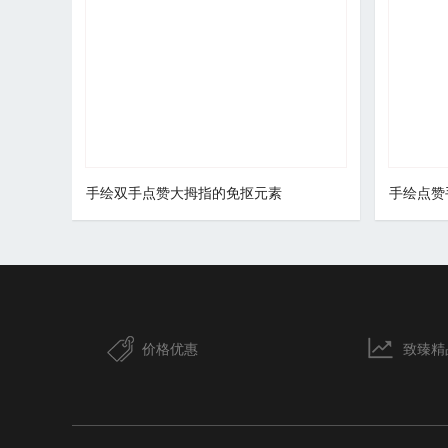
手绘双手点赞大拇指的免抠元素
手绘点赞
价格优惠
致臻精