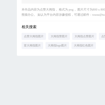
本作品内容为点赞大拇指， 格式为 png， 图片尺寸为800 x 
熊猫办公。 如认为平台内容涉嫌侵权，可通过邮件：tousu@tu
相关搜索
点赞大拇指图片
大拇指赞图片
大拇指点赞图片
点
竖大拇指图片
大拇指logo图片
大拇指红色图片