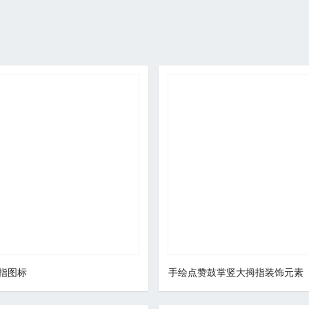
指图标
手绘点赞鼓掌竖大拇指装饰元素