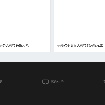
手势大拇指免抠元素
手绘双手点赞大拇指的免抠元素
品
高质售后