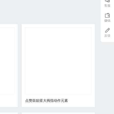
客服
赚钱
反馈
点赞鼓励竖大拇指动作元素