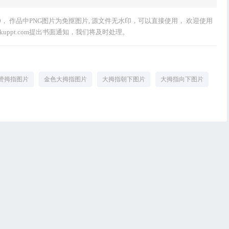
800， 作品中PNG图片为免抠图片, 源文件无水印，可以直接使用， 欢迎使用
kuppt.com提出书面通知，我们将及时处理。
赞拇指图片
金色大拇指图片
大拇指朝下图片
大拇指向下图片