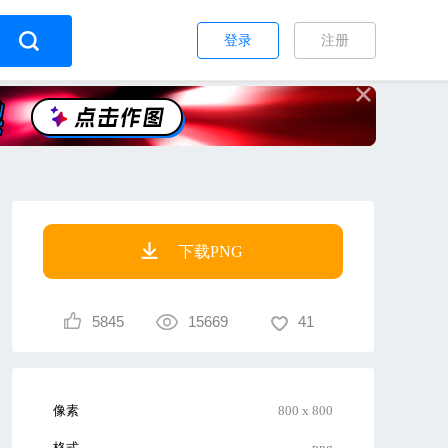
登录
注册
下载PNG
5845
15669
41
像素
800 x 800
格式
png