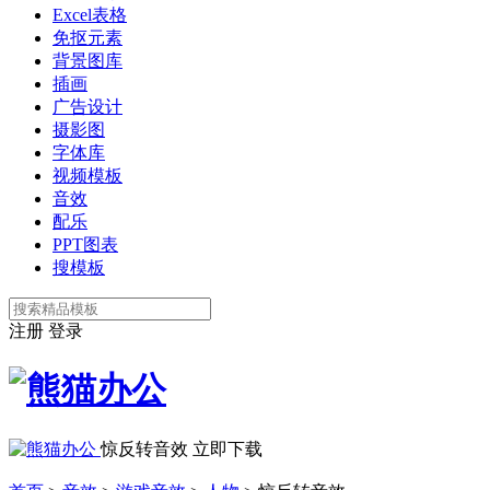
Excel表格
免抠元素
背景图库
插画
广告设计
摄影图
字体库
视频模板
音效
配乐
PPT图表
搜模板
注册
登录
惊反转音效
立即下载