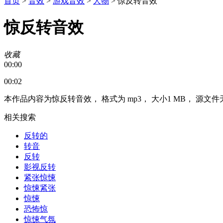
首页
>
音效
>
游戏音效
>
人物
>
惊反转音效
惊反转音效
收藏
00:00
00:02
本作品内容为惊反转音效， 格式为 mp3， 大小1 MB， 源文件
相关搜索
反转的
转音
反转
影视反转
紧张惊悚
惊悚紧张
惊悚
恐怖惊
惊悚气氛