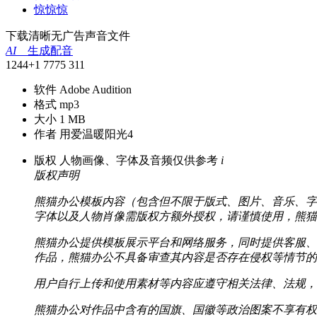
惊惊惊
下载清晰无广告声音文件
AI
生成配音
1244
+1
7775
311
软件
Adobe Audition
格式
mp3
大小
1 MB
作者
用爱温暖阳光4
版权
人物画像、字体及音频仅供参考
i
版权声明
熊猫办公模板内容（包含但不限于版式、图片、音乐、字
字体以及人物肖像需版权方额外授权，请谨慎使用，熊猫
熊猫办公提供模板展示平台和网络服务，同时提供客服、
作品，熊猫办公不具备审查其内容是否存在侵权等情节的
用户自行上传和使用素材等内容应遵守相关法律、法规，
熊猫办公对作品中含有的国旗、国徽等政治图案不享有权