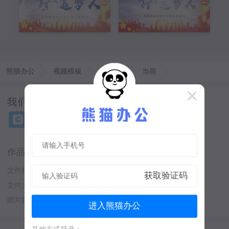
熊猫办公
视频模板
AE模板
当前
我们都是追梦党政片头AE模板
作品详情：
文件格式
aep
软件
After Effects
文件大小
356 MB
图片像素
1920 x 1080
图片版权：
人物画像、字体及音频仅供参考
进入熊猫办公
其他方式登录：