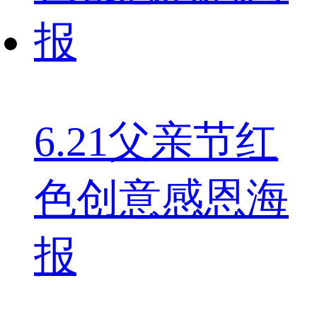
6.21父亲节红
色创意感恩海
报