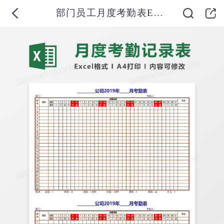
部门员工月度考勤表Excel模板