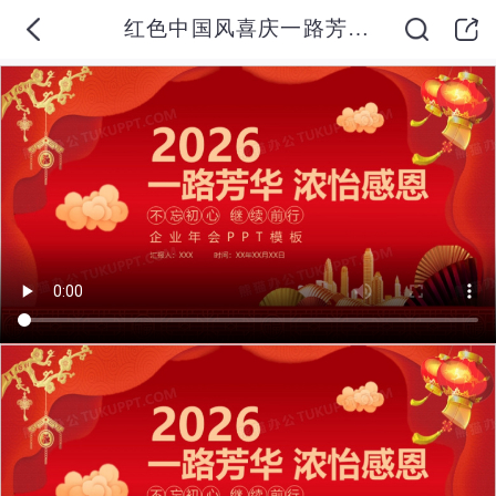
红色中国风喜庆一路芳华浓怡感恩年会总结颁奖晚会PPT模板