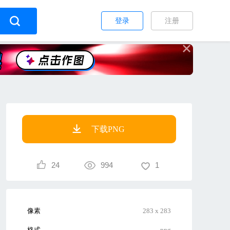
登录
注册
下载PNG
24
994
1
像素
283 x 283
格式
png