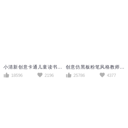
小清新创意卡通儿童读书分享会PPT模板
创意仿黑板粉笔风格教师讲课教学设计PPT模板
18596
2196
25786
4377