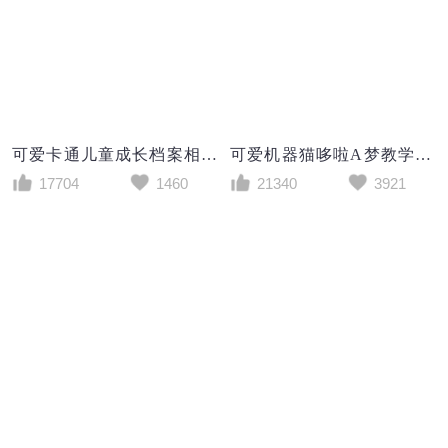
可爱卡通儿童成长档案相册集PPT模板
可爱机器猫哆啦A梦教学课件PPT模板
17704
1460
21340
3921