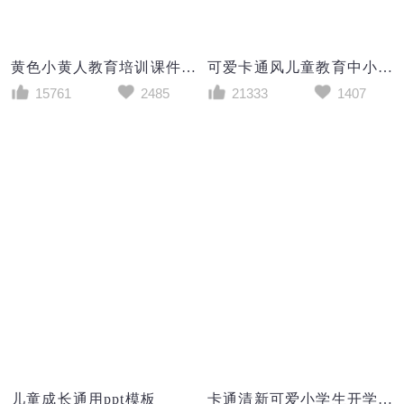
黄色小黄人教育培训课件PPT模板
可爱卡通风儿童教育中小学幼儿园下半学期期末家长会PPT模板
15761
2485
21333
1407
儿童成长通用ppt模板
卡通清新可爱小学生开学第一课安全行为习惯养成教育主题班会PPT模板