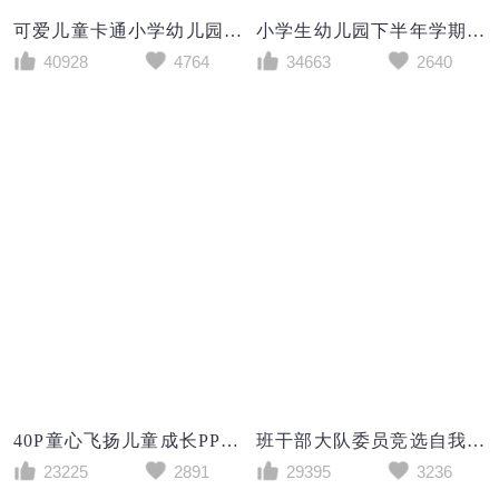
可爱儿童卡通小学幼儿园教师说课教学设计PPT模板
小学生幼儿园下半年学期期末家长会PPT模板
40928
4764
34663
2640
40P童心飞扬儿童成长PPT模板
班干部大队委员竞选自我介绍PPT模板
23225
2891
29395
3236