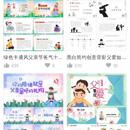
绿色卡通风父亲节爸气十足PPT模板
黑白简约创意背影父爱如山感恩父亲节活动策划PPT模板
439
8
570
35