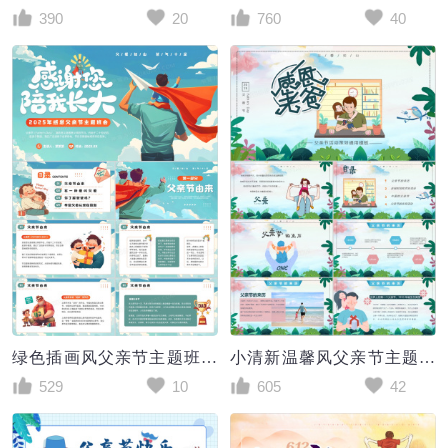
390
20
760
40
绿色插画风父亲节主题班会PPT模板
小清新温馨风父亲节主题活动宣传PPT模板
529
10
605
42