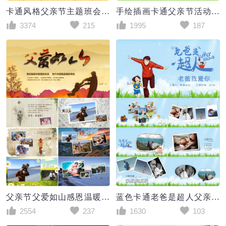
卡通风格父亲节主题班会PPT模板
手绘插画卡通父亲节活动策划PPT模板
3374
215
1995
187
父亲节父爱如山感恩温暖PPT模板
蓝色卡通老爸是超人父亲节相册PPT模板
2554
237
1630
103