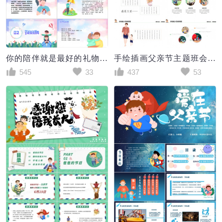
你的陪伴就是最好的礼物父亲节PPT模版
手绘插画父亲节主题班会PPT模板
545
33
437
53