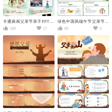
卡通插画父亲节亲子PPT作品
绿色中国风端午节父亲节双节班会PPT模板
188
17
88
0