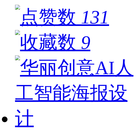
131
9