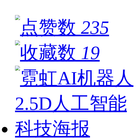
235
19