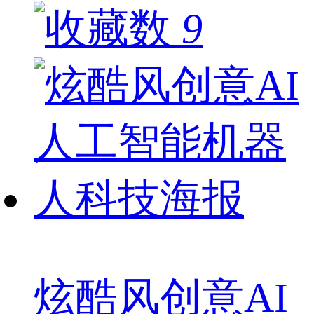
9
炫酷风创意AI