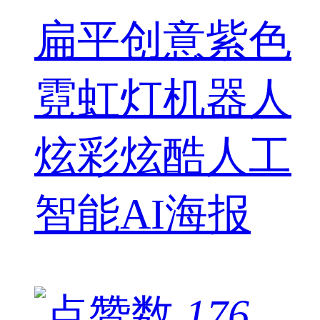
扁平创意紫色
霓虹灯机器人
炫彩炫酷人工
智能AI海报
176