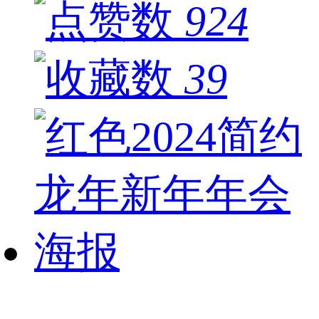
924
39