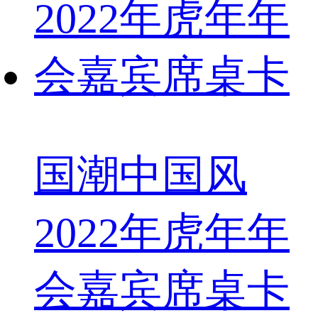
国潮中国风
2022年虎年年
会嘉宾席桌卡