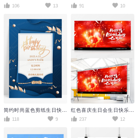
106
13
91
10
简约时尚蓝色剪纸生日快乐生日会海报
红色喜庆生日会生日快乐宣传展板设计
118
9
237
12