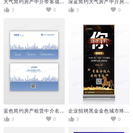
大气简约房产中介带客成交流动红旗
深蓝简约大气房产中介房地产易拉宝展架
3
0
3
0
蓝色简约房产租赁中介名片 背景
企业招聘黑金金色城市终于等到你青春合伙人共创未来中介招聘展架
3
0
3
0