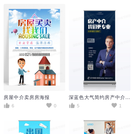
房屋中介卖房房海报
深蓝色大气简约房产中介房地产易拉宝展架
6
0
5
1