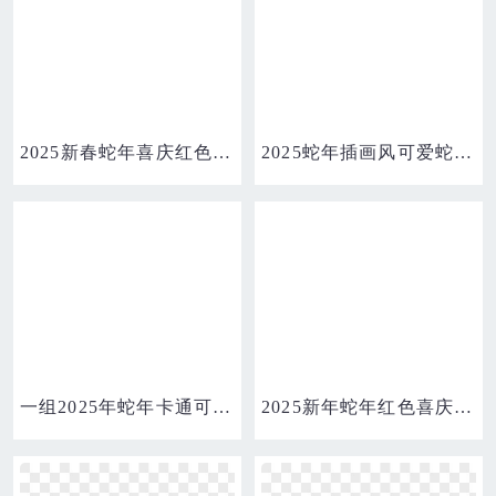
2025新春蛇年喜庆红色引路牌免抠元素
2025蛇年插画风可爱蛇免抠元素
一组2025年蛇年卡通可爱手绘金色蛇IP形象免抠元素合集
2025新年蛇年红色喜庆花朵合成元素