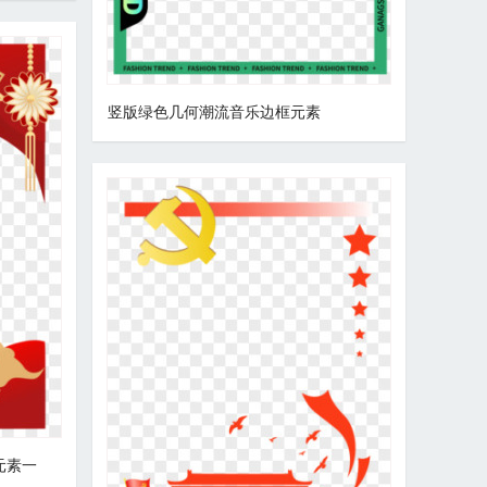
竖版绿色几何潮流音乐边框元素
元素一