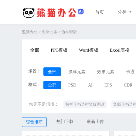
首页
分类
熊猫办公
>
免抠元素
>
边框竖版
全部
PPT模板
Word模板
Excel表格
场景：
全部
漂浮元素
效果元素
卡通
格式：
3D素材
全部
PSD
PPT元素
AI
产品实物
EPS
CDR
数
您是不是想找：
荣誉证书边框竖版图片
竖版证书边
标题边框竖版图片
中式边框竖版图
热门下载
最新上传
综合排序