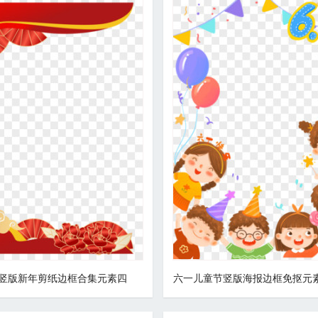
竖版新年剪纸边框合集元素四
六一儿童节竖版海报边框免抠元