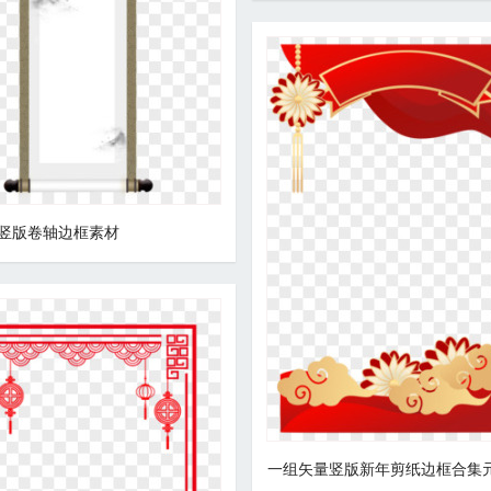
竖版卷轴边框素材
一组矢量竖版新年剪纸边框合集