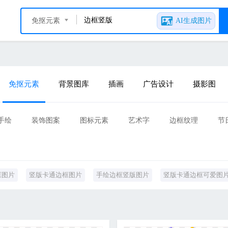
免抠元素
AI生成图片
免抠元素
背景图库
插画
广告设计
摄影图
手绘
装饰图案
图标元素
艺术字
边框纹理
节
字艺术
其他
框图片
竖版卡通边框图片
手绘边框竖版图片
竖版卡通边框可爱图
片
竖版简约边框图片