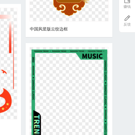
赚钱
反馈
中国风竖版云纹边框