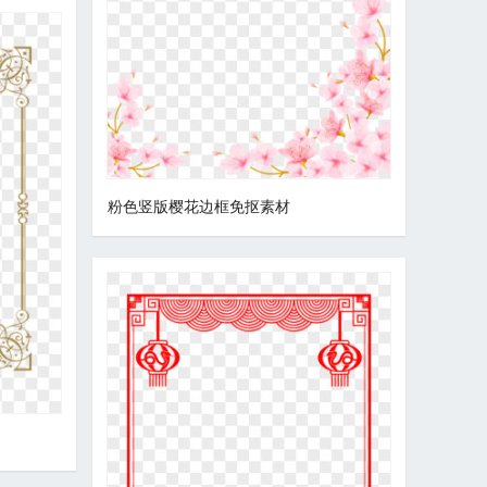
粉色竖版樱花边框免抠素材