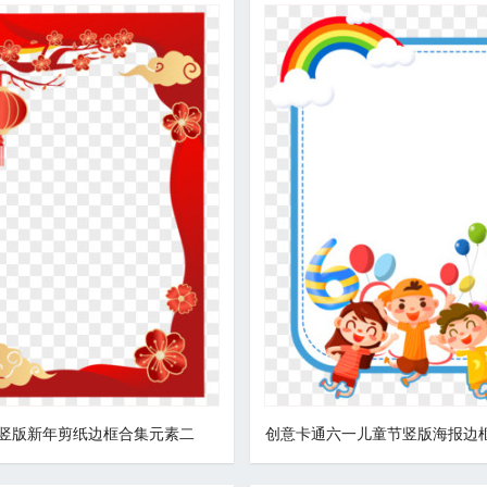
竖版新年剪纸边框合集元素二
创意卡通六一儿童节竖版海报边