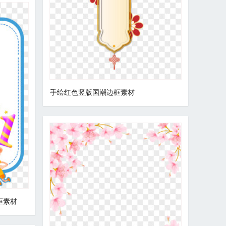
手绘红色竖版国潮边框素材
框素材