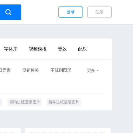
登录
注册
字体库
视频模板
音效
配乐
日元素
促销标签
不规则图形
更多
片
简约边框竖版图片
新年边框竖版图片