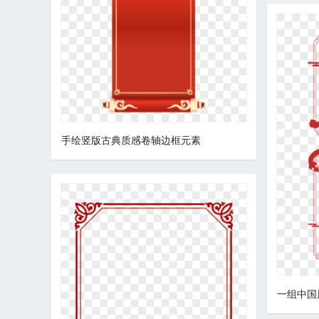
手绘竖版古典质感卷轴边框元素
一组中国