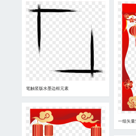
笔触竖版水墨边框元素
一组矢量