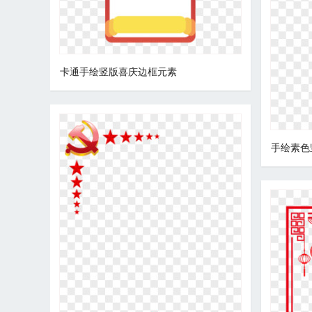
卡通手绘竖版喜庆边框元素
手绘素色