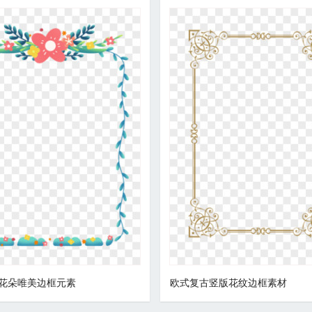
花朵唯美边框元素
欧式复古竖版花纹边框素材