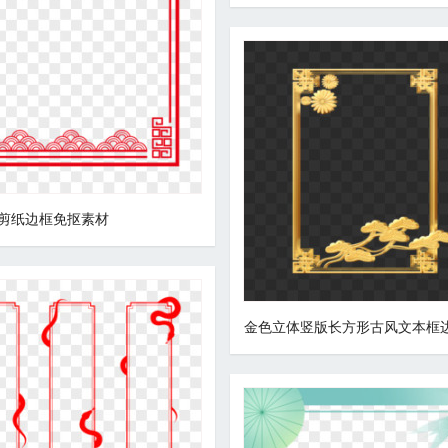
剪纸边框免抠素材
金色立体竖版长方形古风文本框